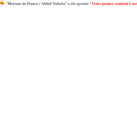
Votre panier contient 1 not
"Mercure de France / Alfred Vallette" a été ajoutée !