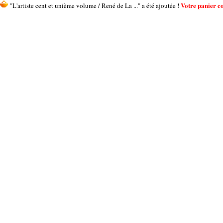
Votre panier co
"L'artiste cent et unième volume / René de La ..." a été ajoutée !