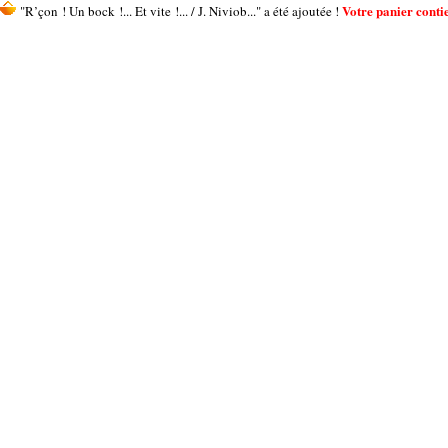
Votre panier contie
"R’çon ! Un bock !... Et vite !... / J. Niviob..." a été ajoutée !