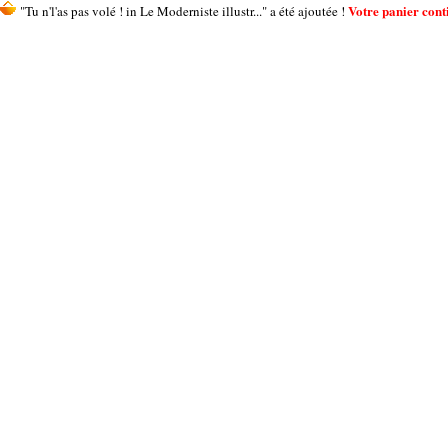
Votre panier conti
"Tu n'l'as pas volé ! in Le Moderniste illustr..." a été ajoutée !