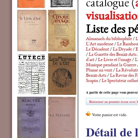
catalogue (
visualisat
Liste des p
Almanach du bibliophile
/
L
L'Art moderne
/
Le Bambo
Le Décadent
/
La Dryade
/
E
/
La Gazette des Beaux-Arts
d'art
/
Le Livre et l'image
/
L
Musique pendant la Guerre
Plume au vent
/
La Révolutio
Beaux-Arts
/
La Revue des F
Scapin
/
Le Spectateur catho
A partir de cette page vous pouvez
Retourner au premier écran avec le
Détail de 