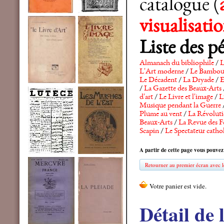
catalogue (
visualisat
Liste des p
Almanach du bibliophile
/
L
L'Art moderne
/
Le Bambo
Le Décadent
/
La Dryade
/
E
/
La Gazette des Beaux-Arts
d'art
/
Le Livre et l'image
/
L
Musique pendant la Guerre
Plume au vent
/
La Révolutio
Beaux-Arts
/
La Revue des F
Scapin
/
Le Spectateur catho
A partir de cette page vous pouvez
Retourner au premier écran avec le
Détail de 