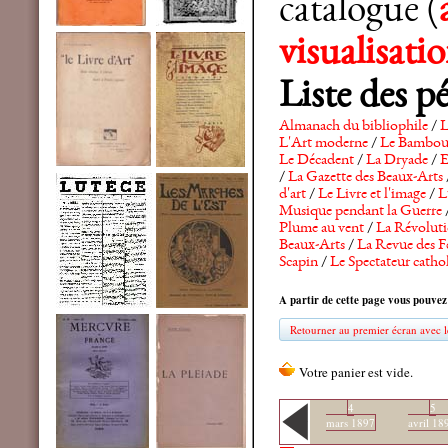
catalogue (
visualisat
Liste des p
Almanach du bibliophile
/
L
L'Art moderne
/
Le Bambo
Le Décadent
/
La Dryade
/
E
/
La Gazette des Beaux-Arts
d'art
/
Le Livre et l'image
/
L
Musique pendant la Guerre
Plume au vent
/
La Révolutio
Beaux-Arts
/
La Revue des F
Scapin
/
Le Spectateur catho
A partir de cette page vous pouvez
Retourner au premier écran avec le
4
5
mars 1897
avril 18