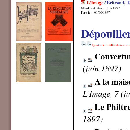
L'Image
/ Beltrand, T
Mention de date : juin 1897
Paru le : 01/06/1897
Dépouille
Ajouter le résultat dans votr
Couvertu
(juin 1897)
A la mais
L'Image, 7 (j
Le Philtr
1897)