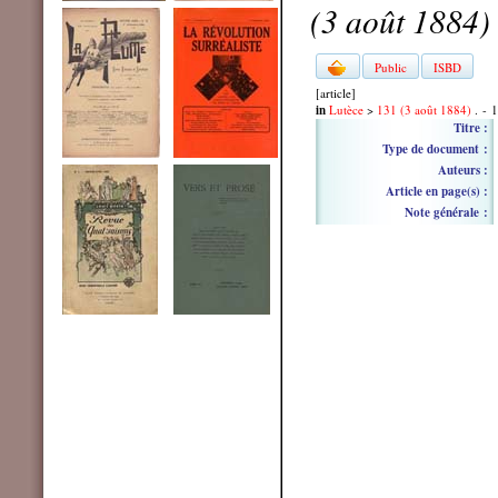
(3 août 1884)
Public
ISBD
[article]
in
Lutèce
>
131 (3 août 1884)
. - 1
Titre :
Type de document :
Auteurs :
Article en page(s) :
Note générale :