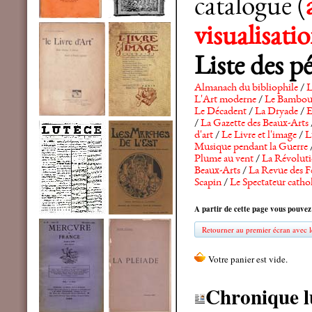
catalogue (
visualisat
Liste des p
Almanach du bibliophile
/
L
L'Art moderne
/
Le Bambo
Le Décadent
/
La Dryade
/
E
/
La Gazette des Beaux-Arts
d'art
/
Le Livre et l'image
/
L
Musique pendant la Guerre
Plume au vent
/
La Révolutio
Beaux-Arts
/
La Revue des F
Scapin
/
Le Spectateur catho
A partir de cette page vous pouvez
Retourner au premier écran avec le
Chronique l