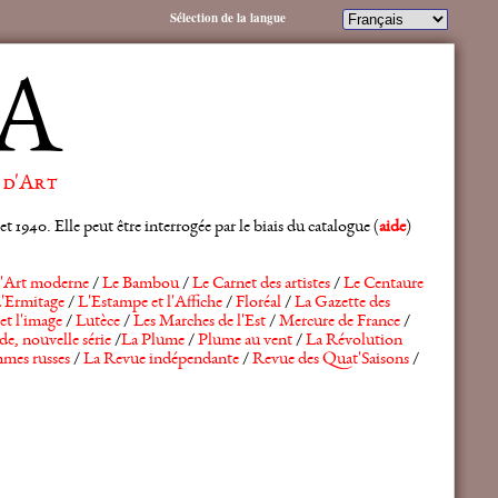
Sélection de la langue
A
 d'Art
 1940. Elle peut être interrogée par le biais du catalogue (
aide
)
'Art moderne
/
Le Bambou
/
Le Carnet des artistes
/
Le Centaure
'Ermitage
/
L'Estampe et l'Affiche
/
Floréal
/
La Gazette des
et l'image
/
Lutèce
/
Les Marches de l'Est
/
Mercure de France
/
de, nouvelle série
/
La Plume
/
Plume au vent
/
La Révolution
mes russes
/
La Revue indépendante
/
Revue des Quat'Saisons
/