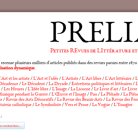
PRELI
Petites REvues de LIttérature et
ense plusieurs milliers d'articles publiés dans des revues parues entre 1870 et
alisation dynamique
.
'Art et les artiste
/
L'Art et l'idée
/
L'Artiste
/
L'Art libre
/
L'Art littéraire
/
L
Décadence
/
Le Décadent
/
La Dryade
/
Entretiens politiques et littéraires
/
L
/
Les Heures
/
L'Idée libre
/
L'Image
/
La Licorne
/
Le Livre d'art
/
Le Livre 
usique pendant la Guerre
/
L'Œuvre et l'Image
/
Pan
/
La Pléiade
/
La Pléia
he
/
Revue des Arts Décoratifs
/
La Revue des Beaux-Arts
/
La Revue des Fem
tateur catholique
/
Le Symboliste
/
Vers et Prose
/
La Vogue
/
L'Ymagier
 :
s recherches...