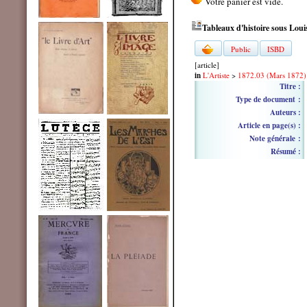
Tableaux d'histoire sous Lou
Public
ISBD
[article]
in
L'Artiste
>
1872.03 (Mars 1872)
Titre :
Type de document :
Auteurs :
Article en page(s) :
Note générale :
Résumé :