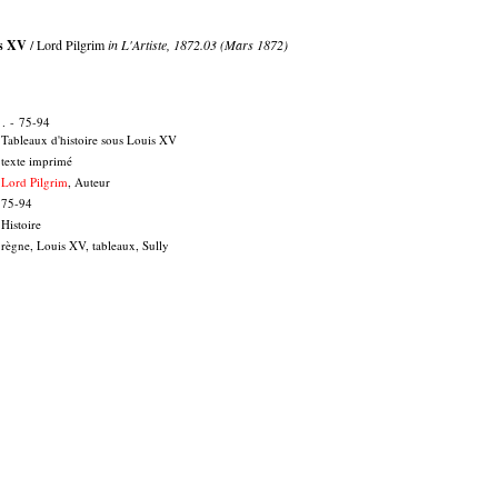
is XV
/ Lord Pilgrim
in L'Artiste, 1872.03 (Mars 1872)
. - 75-94
Tableaux d'histoire sous Louis XV
texte imprimé
Lord Pilgrim
, Auteur
75-94
Histoire
règne, Louis XV, tableaux, Sully