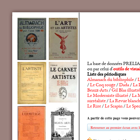
La base de données PRELIA rec
ou par celui d'
outils de visu
Liste des périodiques
Almanach du bibliophile
/
L
/
Le Coq rouge
/
Dada
/
La 
Beaux-Arts
/
Gil Blas illustré
Le Moderniste illustré
/
La M
surréaliste
/
La Revue blanc
Le Rire
/
Le Scapin
/
Le Spec
A partir de cette page vous pouvez
Retourner au premier écran avec le