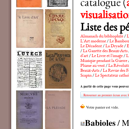
catalogue (
visualisat
Liste des p
Almanach du bibliophile
/
L
L'Art moderne
/
Le Bambo
Le Décadent
/
La Dryade
/
E
/
La Gazette des Beaux-Arts
d'art
/
Le Livre et l'image
/
L
Musique pendant la Guerre
Plume au vent
/
La Révolutio
Beaux-Arts
/
La Revue des F
Scapin
/
Le Spectateur catho
A partir de cette page vous pouvez
Retourner au premier écran avec le
Babioles
/ M