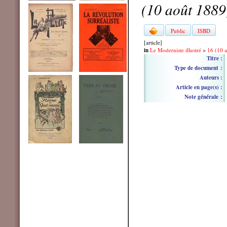
(10 août 1889
Public
ISBD
[article]
in
Le Moderniste illustré
>
16 (10 
Titre :
Type de document :
Auteurs :
Article en page(s) :
Note générale :