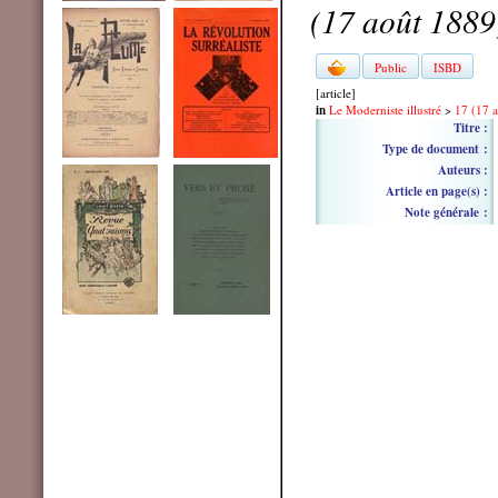
(17 août 1889
Public
ISBD
[article]
in
Le Moderniste illustré
>
17 (17 
Titre :
Type de document :
Auteurs :
Article en page(s) :
Note générale :