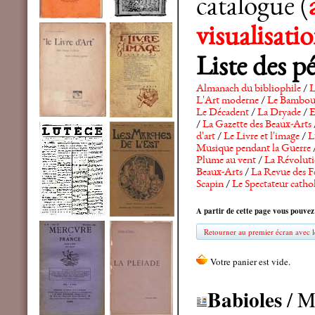
catalogue (
visualisat
Liste des p
Almanach du bibliophile
/
L
L'Art moderne
/
Le Bambo
Le Décadent
/
La Dryade
/
E
/
La Gazette des Beaux-Arts
d'art
/
Le Livre et l'image
/
L
Musique pendant la Guerre
Plume au vent
/
La Révolutio
Beaux-Arts
/
La Revue des F
Scapin
/
Le Spectateur catho
A partir de cette page vous pouvez
Retourner au premier écran avec le
Babioles
/ M