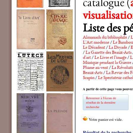
catalogue (
visualisat
Liste des p
Almanach du bibliophile
/
L
L'Art moderne
/
Le Bambo
Le Décadent
/
La Dryade
/
E
/
La Gazette des Beaux-Arts
d'art
/
Le Livre et l'image
/
L
Musique pendant la Guerre
Plume au vent
/
La Révolutio
Beaux-Arts
/
La Revue des F
Scapin
/
Le Spectateur catho
A partir de cette page vous pouvez
Retourner à l'écran de
résultat de la dernière
recherche
Résultat de la recherche