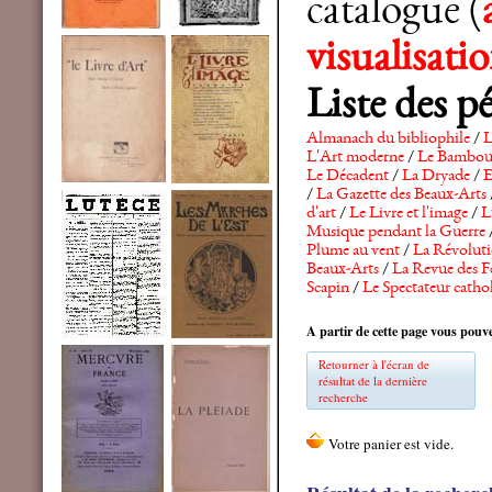
catalogue (
visualisat
Liste des p
Almanach du bibliophile
/
L
L'Art moderne
/
Le Bambo
Le Décadent
/
La Dryade
/
E
/
La Gazette des Beaux-Arts
d'art
/
Le Livre et l'image
/
L
Musique pendant la Guerre
Plume au vent
/
La Révolutio
Beaux-Arts
/
La Revue des F
Scapin
/
Le Spectateur catho
A partir de cette page vous pouve
Retourner à l'écran de
résultat de la dernière
recherche