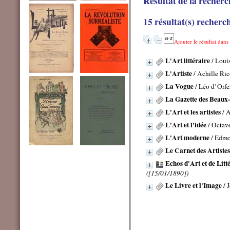
Résultat de la recherc
15 résultat(s) recherch
Ajouter le résultat dans
L'Art littéraire
/ Loui
L'Artiste
/ Achille Ric
La Vogue
/ Léo d' Orfe
La Gazette des Beaux
L'Art et les artistes
/ 
L'Art et l'idée
/ Octav
L'Art moderne
/ Edmo
Le Carnet des Artistes
Echos d'Art et de Litt
([15/01/1890])
Le Livre et l'Image
/ 