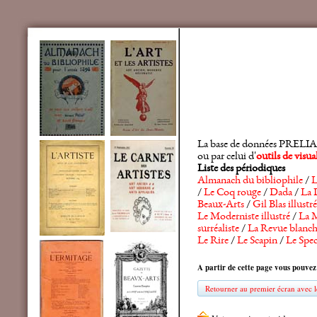
La base de données PRELIA rec
ou par celui d'
outils de visu
Liste des périodiques
Almanach du bibliophile
/
L
/
Le Coq rouge
/
Dada
/
La 
Beaux-Arts
/
Gil Blas illustré
Le Moderniste illustré
/
La M
surréaliste
/
La Revue blanc
Le Rire
/
Le Scapin
/
Le Spec
A partir de cette page vous pouvez
Retourner au premier écran avec le