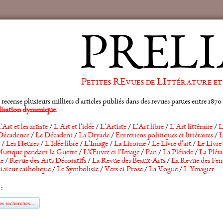
PRELI
Petites REvues de LIttérature et
ense plusieurs milliers d'articles publiés dans des revues parues entre 1870 et
alisation dynamique
.
'Art et les artiste
/
L'Art et l'idée
/
L'Artiste
/
L'Art libre
/
L'Art littéraire
/
L
Décadence
/
Le Décadent
/
La Dryade
/
Entretiens politiques et littéraires
/
L
/
Les Heures
/
L'Idée libre
/
L'Image
/
La Licorne
/
Le Livre d'art
/
Le Livre 
usique pendant la Guerre
/
L'Œuvre et l'Image
/
Pan
/
La Pléiade
/
La Pléia
he
/
Revue des Arts Décoratifs
/
La Revue des Beaux-Arts
/
La Revue des Fem
tateur catholique
/
Le Symboliste
/
Vers et Prose
/
La Vogue
/
L'Ymagier
 :
s recherches...