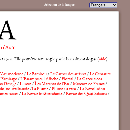
Sélection de la langue
A
 d'Art
 1940. Elle peut être interrogée par le biais du catalogue (
aide
)
'Art moderne
/
Le Bambou
/
Le Carnet des artistes
/
Le Centaure
'Ermitage
/
L'Estampe et l'Affiche
/
Floréal
/
La Gazette des
et l'image
/
Lutèce
/
Les Marches de l'Est
/
Mercure de France
/
de, nouvelle série
/
La Plume
/
Plume au vent
/
La Révolution
mes russes
/
La Revue indépendante
/
Revue des Quat'Saisons
/