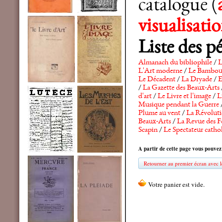
catalogue (
visualisat
Liste des p
Almanach du bibliophile
/
L
L'Art moderne
/
Le Bambo
Le Décadent
/
La Dryade
/
E
/
La Gazette des Beaux-Arts
d'art
/
Le Livre et l'image
/
L
Musique pendant la Guerre
Plume au vent
/
La Révolutio
Beaux-Arts
/
La Revue des F
Scapin
/
Le Spectateur catho
A partir de cette page vous pouvez
Retourner au premier écran avec le