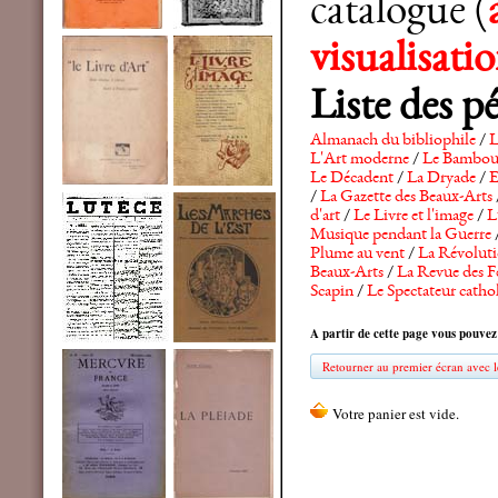
catalogue (
visualisat
Liste des p
Almanach du bibliophile
/
L
L'Art moderne
/
Le Bambo
Le Décadent
/
La Dryade
/
E
/
La Gazette des Beaux-Arts
d'art
/
Le Livre et l'image
/
L
Musique pendant la Guerre
Plume au vent
/
La Révolutio
Beaux-Arts
/
La Revue des F
Scapin
/
Le Spectateur catho
A partir de cette page vous pouvez
Retourner au premier écran avec le