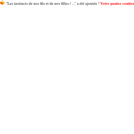
Votre panier contient
"Les instincts de nos fils et de nos filles / ..." a été ajoutée !