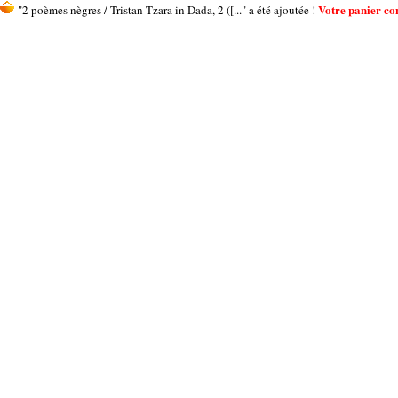
Votre panier con
"2 poèmes nègres / Tristan Tzara in Dada, 2 ([..." a été ajoutée !