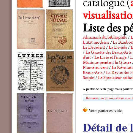
catalogue (
visualisat
Liste des p
Almanach du bibliophile
/
L
L'Art moderne
/
Le Bambo
Le Décadent
/
La Dryade
/
E
/
La Gazette des Beaux-Arts
d'art
/
Le Livre et l'image
/
L
Musique pendant la Guerre
Plume au vent
/
La Révolutio
Beaux-Arts
/
La Revue des F
Scapin
/
Le Spectateur catho
A partir de cette page vous pouvez
Retourner au premier écran avec le
Détail de 