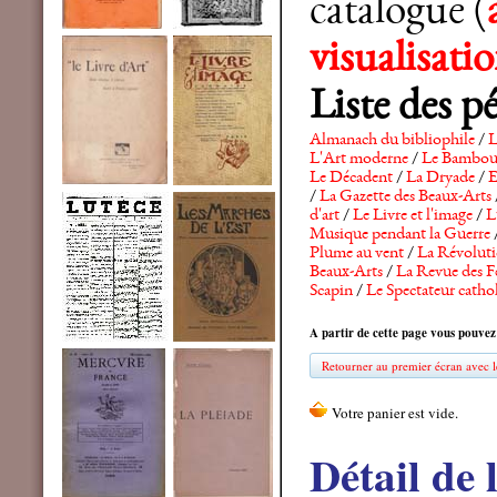
catalogue (
visualisat
Liste des p
Almanach du bibliophile
/
L
L'Art moderne
/
Le Bambo
Le Décadent
/
La Dryade
/
E
/
La Gazette des Beaux-Arts
d'art
/
Le Livre et l'image
/
L
Musique pendant la Guerre
Plume au vent
/
La Révolutio
Beaux-Arts
/
La Revue des F
Scapin
/
Le Spectateur catho
A partir de cette page vous pouvez
Retourner au premier écran avec le
Détail de 