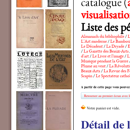
catalogue (
visualisat
Liste des p
Almanach du bibliophile
/
L
L'Art moderne
/
Le Bambo
Le Décadent
/
La Dryade
/
E
/
La Gazette des Beaux-Arts
d'art
/
Le Livre et l'image
/
L
Musique pendant la Guerre
Plume au vent
/
La Révolutio
Beaux-Arts
/
La Revue des F
Scapin
/
Le Spectateur catho
A partir de cette page vous pouvez
Retourner au premier écran avec le
Détail de 