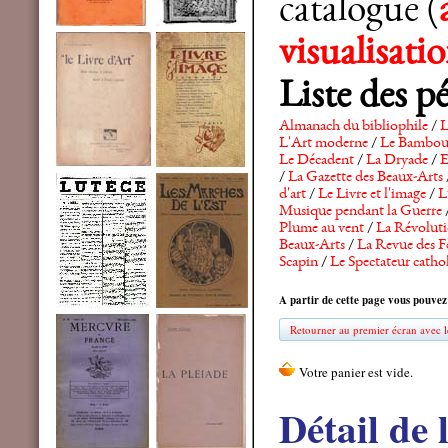
catalogue (
visualisat
Liste des p
Almanach du bibliophile
/
L
L'Art moderne
/
Le Bambo
Le Décadent
/
La Dryade
/
E
/
La Gazette des Beaux-Arts
d'art
/
Le Livre et l'image
/
L
Musique pendant la Guerre
Plume au vent
/
La Révolutio
Beaux-Arts
/
La Revue des F
Scapin
/
Le Spectateur catho
A partir de cette page vous pouvez
Retourner au premier écran avec le
Détail de 