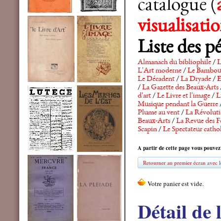
catalogue (
visualisat
Liste des p
Almanach du bibliophile
/
L
L'Art moderne
/
Le Bambo
Le Décadent
/
La Dryade
/
E
/
La Gazette des Beaux-Arts
d'art
/
Le Livre et l'image
/
L
Musique pendant la Guerre
Plume au vent
/
La Révolutio
Beaux-Arts
/
La Revue des F
Scapin
/
Le Spectateur catho
A partir de cette page vous pouvez
Retourner au premier écran avec le
Détail de 