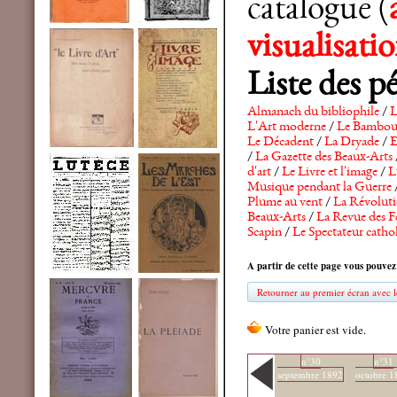
catalogue (
visualisat
Liste des p
Almanach du bibliophile
/
L
L'Art moderne
/
Le Bambo
Le Décadent
/
La Dryade
/
E
/
La Gazette des Beaux-Arts
d'art
/
Le Livre et l'image
/
L
Musique pendant la Guerre
Plume au vent
/
La Révolutio
Beaux-Arts
/
La Revue des F
Scapin
/
Le Spectateur catho
A partir de cette page vous pouvez
Retourner au premier écran avec le
n°30
n°31
septembre 1892
octobre 1