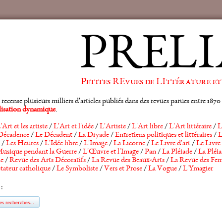
PRELI
Petites REvues de LIttérature et
ense plusieurs milliers d'articles publiés dans des revues parues entre 1870 et
alisation dynamique
.
'Art et les artiste
/
L'Art et l'idée
/
L'Artiste
/
L'Art libre
/
L'Art littéraire
/
L
Décadence
/
Le Décadent
/
La Dryade
/
Entretiens politiques et littéraires
/
L
/
Les Heures
/
L'Idée libre
/
L'Image
/
La Licorne
/
Le Livre d'art
/
Le Livre 
usique pendant la Guerre
/
L'Œuvre et l'Image
/
Pan
/
La Pléiade
/
La Pléia
he
/
Revue des Arts Décoratifs
/
La Revue des Beaux-Arts
/
La Revue des Fem
tateur catholique
/
Le Symboliste
/
Vers et Prose
/
La Vogue
/
L'Ymagier
 :
s recherches...