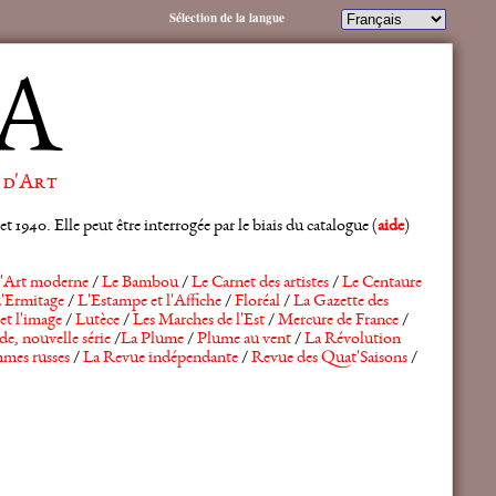
Sélection de la langue
A
 d'Art
 1940. Elle peut être interrogée par le biais du catalogue (
aide
)
'Art moderne
/
Le Bambou
/
Le Carnet des artistes
/
Le Centaure
'Ermitage
/
L'Estampe et l'Affiche
/
Floréal
/
La Gazette des
et l'image
/
Lutèce
/
Les Marches de l'Est
/
Mercure de France
/
de, nouvelle série
/
La Plume
/
Plume au vent
/
La Révolution
mes russes
/
La Revue indépendante
/
Revue des Quat'Saisons
/