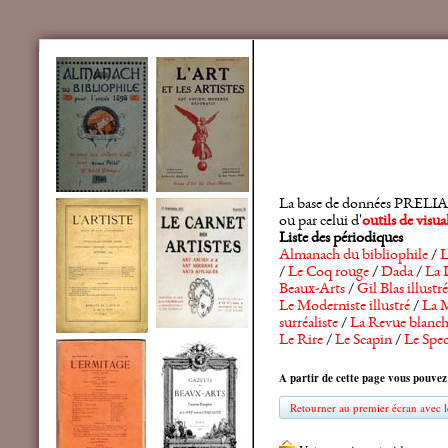
La base de données PRELIA rec
ou par celui d'
outils de visu
Liste des périodiques
Almanach du bibliophile
/
L
/
Le Coq rouge
/
Dada
/
La 
Beaux-Arts
/
Gil Blas illustré
Le Moderniste illustré
/
La M
surréaliste
/
La Revue blanc
Le Rire
/
Le Scapin
/
Le Spec
A partir de cette page vous pouvez
Retourner au premier écran avec le