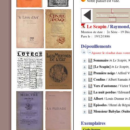
6
2e Série - 29 Novembre
1886
Le Scapin
/ Raymond,
Mention de date : 2e Série - 19 D
Paru le : 19/12/1886
Dépouillements
Ajouter le résultat dans votr
Sommaire
in Le Scapin, 
[Le Scapin]
in Le Scapin,
Première neige
/ Alfred V
Confins
/ Albert Samain
i
Vers d'automne
/ Victor 
La nuit perdue
/ Edouar
Albert
/ Louis Dumur
in 
Episodes
/ Henri de Régn
Monsieur Babylas (Suite
Exemplaires
Code-barres