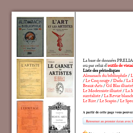
La base de données PRELIA rec
ou par celui d'
outils de visu
Liste des périodiques
Almanach du bibliophile
/
L
/
Le Coq rouge
/
Dada
/
La 
Beaux-Arts
/
Gil Blas illustré
Le Moderniste illustré
/
La M
surréaliste
/
La Revue blanc
Le Rire
/
Le Scapin
/
Le Spec
A partir de cette page vous pouvez
Retourner au premier écran avec le