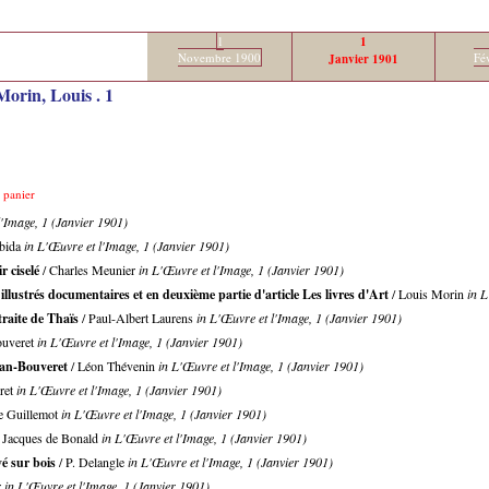
1
1
Novembre 1900
Fé
Janvier 1901
Morin, Louis .
1
e panier
l'Image, 1 (Janvier 1901)
obida
in L'Œuvre et l'Image, 1 (Janvier 1901)
r ciselé
/ Charles Meunier
in L'Œuvre et l'Image, 1 (Janvier 1901)
 illustrés documentaires et en deuxième partie d'article Les livres d'Art
/ Louis Morin
in L
traite de Thaïs
/ Paul-Albert Laurens
in L'Œuvre et l'Image, 1 (Janvier 1901)
ouveret
in L'Œuvre et l'Image, 1 (Janvier 1901)
an-Bouveret
/ Léon Thévenin
in L'Œuvre et l'Image, 1 (Janvier 1901)
ret
in L'Œuvre et l'Image, 1 (Janvier 1901)
e Guillemot
in L'Œuvre et l'Image, 1 (Janvier 1901)
 Jacques de Bonald
in L'Œuvre et l'Image, 1 (Janvier 1901)
é sur bois
/ P. Delangle
in L'Œuvre et l'Image, 1 (Janvier 1901)
r
in L'Œuvre et l'Image, 1 (Janvier 1901)