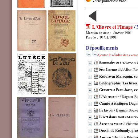
L'Œuvre et l'Image
/ 
Mention de date : Janvier 1901
Paru le : 01/01/1901
Dépouillements
Ajouter le résultat dans votr
Sommaire
in L'Œuvre et 
Feu Carnaval
/ Albert R
Reliure en Maroquin, cui
Bibliographie: Les livres
Gravure à l'eau-forte, ex
L'Abreuvoir
/ Dagnan-B
Camée Artistique: Dagn
Le lavoir
/ Dagnan-Bouve
L'Art dans tout
/ Mauric
Avec nos vœux
/ Vicomte
Dessin de Robaudy, grav
Aurore
/ Henri de Régnie