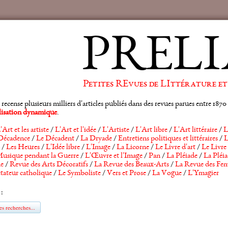
PRELI
Petites REvues de LIttérature et
ense plusieurs milliers d'articles publiés dans des revues parues entre 1870 et
alisation dynamique
.
'Art et les artiste
/
L'Art et l'idée
/
L'Artiste
/
L'Art libre
/
L'Art littéraire
/
L
Décadence
/
Le Décadent
/
La Dryade
/
Entretiens politiques et littéraires
/
L
/
Les Heures
/
L'Idée libre
/
L'Image
/
La Licorne
/
Le Livre d'art
/
Le Livre 
usique pendant la Guerre
/
L'Œuvre et l'Image
/
Pan
/
La Pléiade
/
La Pléia
he
/
Revue des Arts Décoratifs
/
La Revue des Beaux-Arts
/
La Revue des Fem
tateur catholique
/
Le Symboliste
/
Vers et Prose
/
La Vogue
/
L'Ymagier
 :
s recherches...