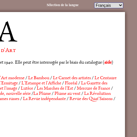
Sélection de la langue
A
 d'Art
 1940. Elle peut être interrogée par le biais du catalogue (
aide
)
'Art moderne
/
Le Bambou
/
Le Carnet des artistes
/
Le Centaure
'Ermitage
/
L'Estampe et l'Affiche
/
Floréal
/
La Gazette des
et l'image
/
Lutèce
/
Les Marches de l'Est
/
Mercure de France
/
de, nouvelle série
/
La Plume
/
Plume au vent
/
La Révolution
mes russes
/
La Revue indépendante
/
Revue des Quat'Saisons
/