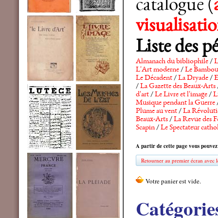
catalogue (
visualisat
Liste des p
Almanach du bibliophile
/
L
L'Art moderne
/
Le Bambo
Le Décadent
/
La Dryade
/
E
/
La Gazette des Beaux-Arts
d'art
/
Le Livre et l'image
/
L
Musique pendant la Guerre
Plume au vent
/
La Révolutio
Beaux-Arts
/
La Revue des F
Scapin
/
Le Spectateur catho
A partir de cette page vous pouvez
Retourner au premier écran avec le
Catégorie