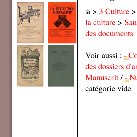
>
3 Culture
la culture
>
Sau
des documents
Voir aussi :
Co
des dossiers d'a
Manuscrit
/
Nu
catégorie vide