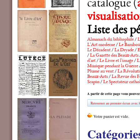
catalogue (
visualisat
Liste des p
Almanach du bibliophile
/
L
L'Art moderne
/
Le Bambo
Le Décadent
/
La Dryade
/
E
/
La Gazette des Beaux-Arts
d'art
/
Le Livre et l'image
/
L
Musique pendant la Guerre
Plume au vent
/
La Révolutio
Beaux-Arts
/
La Revue des F
Scapin
/
Le Spectateur catho
A partir de cette page vous pouvez
Retourner au premier écran avec le
Catégorie