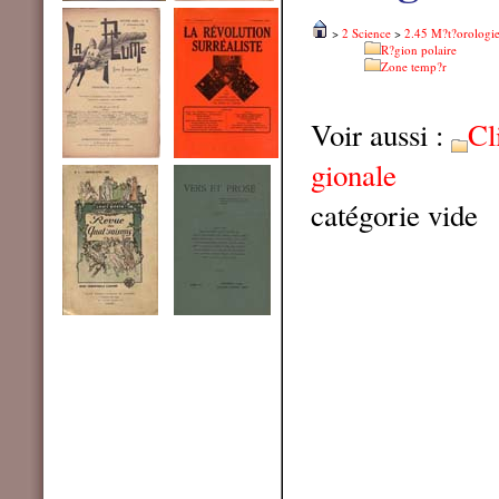
>
2 Science
>
2.45 M?t?orologi
R?gion polaire
Zone temp?r
Voir aussi :
Cl
gionale
catégorie vide