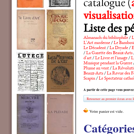
catalogue (
visualisat
Liste des p
Almanach du bibliophile
/
L
L'Art moderne
/
Le Bambo
Le Décadent
/
La Dryade
/
E
/
La Gazette des Beaux-Arts
d'art
/
Le Livre et l'image
/
L
Musique pendant la Guerre
Plume au vent
/
La Révolutio
Beaux-Arts
/
La Revue des F
Scapin
/
Le Spectateur catho
A partir de cette page vous pouvez
Retourner au premier écran avec le
Catégorie