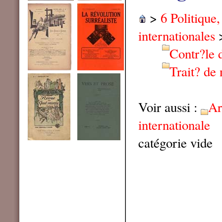
>
6 Politique
internationales
Contr?le 
Trait? de 
Voir aussi :
A
internationale
catégorie vide