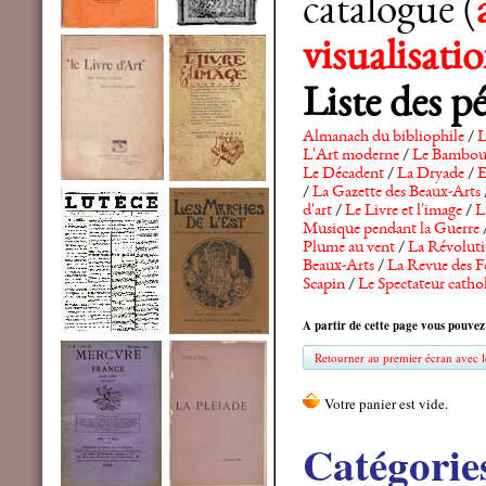
catalogue (
visualisat
Liste des p
Almanach du bibliophile
/
L
L'Art moderne
/
Le Bambo
Le Décadent
/
La Dryade
/
E
/
La Gazette des Beaux-Arts
d'art
/
Le Livre et l'image
/
L
Musique pendant la Guerre
Plume au vent
/
La Révolutio
Beaux-Arts
/
La Revue des F
Scapin
/
Le Spectateur catho
A partir de cette page vous pouvez
Retourner au premier écran avec le
Catégorie