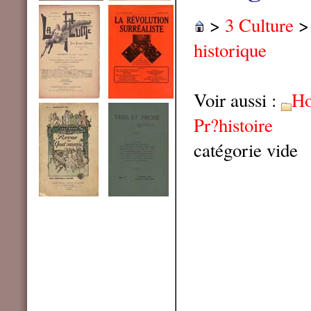
>
3 Culture
historique
Voir aussi :
Ho
Pr?histoire
catégorie vide