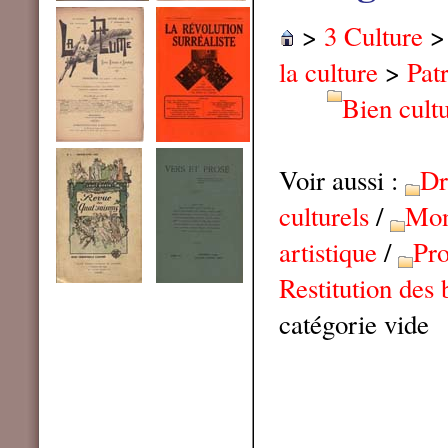
>
3 Culture
la culture
>
Pat
Bien cultu
Voir aussi :
Dr
culturels
/
Mo
artistique
/
Pro
Restitution des 
catégorie vide