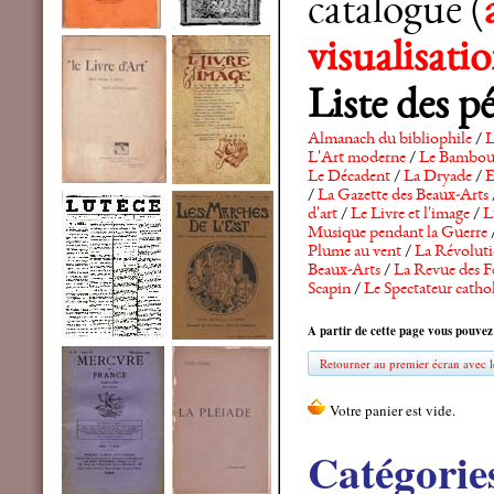
catalogue (
visualisat
Liste des p
Almanach du bibliophile
/
L
L'Art moderne
/
Le Bambo
Le Décadent
/
La Dryade
/
E
/
La Gazette des Beaux-Arts
d'art
/
Le Livre et l'image
/
L
Musique pendant la Guerre
Plume au vent
/
La Révolutio
Beaux-Arts
/
La Revue des F
Scapin
/
Le Spectateur catho
A partir de cette page vous pouvez
Retourner au premier écran avec le
Catégorie