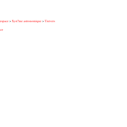
'espace
>
Syst?me astronomique
>
Univers
ace