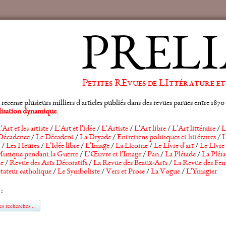
PRELI
Petites REvues de LIttérature et
ense plusieurs milliers d'articles publiés dans des revues parues entre 1870 et
alisation dynamique
.
'Art et les artiste
/
L'Art et l'idée
/
L'Artiste
/
L'Art libre
/
L'Art littéraire
/
L
Décadence
/
Le Décadent
/
La Dryade
/
Entretiens politiques et littéraires
/
L
/
Les Heures
/
L'Idée libre
/
L'Image
/
La Licorne
/
Le Livre d'art
/
Le Livre 
usique pendant la Guerre
/
L'Œuvre et l'Image
/
Pan
/
La Pléiade
/
La Pléia
he
/
Revue des Arts Décoratifs
/
La Revue des Beaux-Arts
/
La Revue des Fem
tateur catholique
/
Le Symboliste
/
Vers et Prose
/
La Vogue
/
L'Ymagier
 :
s recherches...