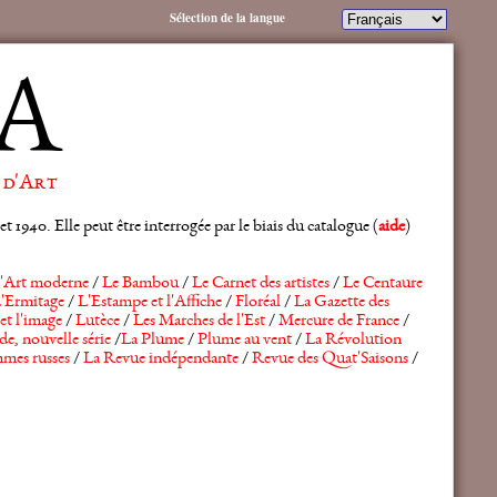
Sélection de la langue
A
 d'Art
 1940. Elle peut être interrogée par le biais du catalogue (
aide
)
'Art moderne
/
Le Bambou
/
Le Carnet des artistes
/
Le Centaure
'Ermitage
/
L'Estampe et l'Affiche
/
Floréal
/
La Gazette des
et l'image
/
Lutèce
/
Les Marches de l'Est
/
Mercure de France
/
de, nouvelle série
/
La Plume
/
Plume au vent
/
La Révolution
mes russes
/
La Revue indépendante
/
Revue des Quat'Saisons
/