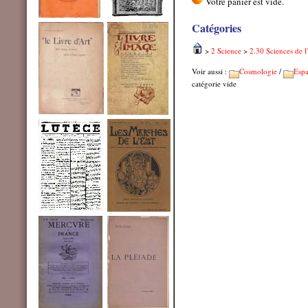
Catégories
>
2 Science
>
2.30 Sciences de l
Voir aussi :
Cosmologie
/
Esp
catégorie vide