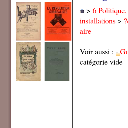
>
6 Politique
installations
>
?
aire
Voir aussi :
Gu
catégorie vide