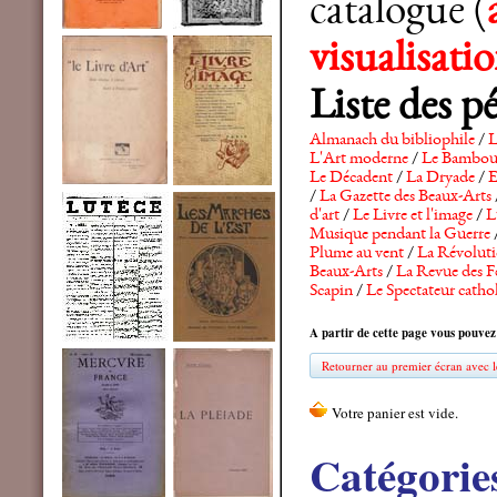
catalogue (
visualisat
Liste des p
Almanach du bibliophile
/
L
L'Art moderne
/
Le Bambo
Le Décadent
/
La Dryade
/
E
/
La Gazette des Beaux-Arts
d'art
/
Le Livre et l'image
/
L
Musique pendant la Guerre
Plume au vent
/
La Révolutio
Beaux-Arts
/
La Revue des F
Scapin
/
Le Spectateur catho
A partir de cette page vous pouvez
Retourner au premier écran avec le
Catégorie