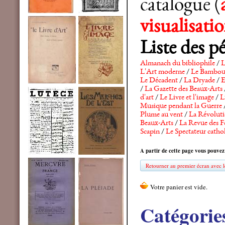
catalogue (
visualisat
Liste des p
Almanach du bibliophile
/
L
L'Art moderne
/
Le Bambo
Le Décadent
/
La Dryade
/
E
/
La Gazette des Beaux-Arts
d'art
/
Le Livre et l'image
/
L
Musique pendant la Guerre
Plume au vent
/
La Révolutio
Beaux-Arts
/
La Revue des F
Scapin
/
Le Spectateur catho
A partir de cette page vous pouvez
Retourner au premier écran avec le
Catégorie