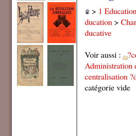
>
1 Educatio
ducation
>
Chan
ducative
Voir aussi :
?c
Administration 
centralisation ?
catégorie vide