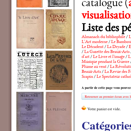
catalogue (
visualisat
Liste des p
Almanach du bibliophile
/
L
L'Art moderne
/
Le Bambo
Le Décadent
/
La Dryade
/
E
/
La Gazette des Beaux-Arts
d'art
/
Le Livre et l'image
/
L
Musique pendant la Guerre
Plume au vent
/
La Révolutio
Beaux-Arts
/
La Revue des F
Scapin
/
Le Spectateur catho
A partir de cette page vous pouvez
Retourner au premier écran avec le
Catégorie