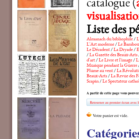
catalogue (
visualisat
Liste des p
Almanach du bibliophile
/
L
L'Art moderne
/
Le Bambo
Le Décadent
/
La Dryade
/
E
/
La Gazette des Beaux-Arts
d'art
/
Le Livre et l'image
/
L
Musique pendant la Guerre
Plume au vent
/
La Révolutio
Beaux-Arts
/
La Revue des F
Scapin
/
Le Spectateur catho
A partir de cette page vous pouvez
Retourner au premier écran avec le
Catégorie