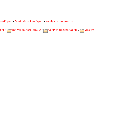
entifique
>
M?thode scientifique
>
Analyse comparative
iel
/
Analyse transculturelle
/
Analyse transnationale
/
Mesure