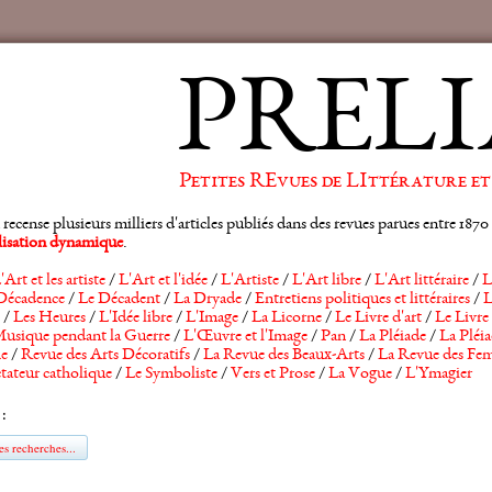
PRELI
Petites REvues de LIttérature et
ense plusieurs milliers d'articles publiés dans des revues parues entre 1870 et
alisation dynamique
.
'Art et les artiste
/
L'Art et l'idée
/
L'Artiste
/
L'Art libre
/
L'Art littéraire
/
L
Décadence
/
Le Décadent
/
La Dryade
/
Entretiens politiques et littéraires
/
L
/
Les Heures
/
L'Idée libre
/
L'Image
/
La Licorne
/
Le Livre d'art
/
Le Livre 
usique pendant la Guerre
/
L'Œuvre et l'Image
/
Pan
/
La Pléiade
/
La Pléia
he
/
Revue des Arts Décoratifs
/
La Revue des Beaux-Arts
/
La Revue des Fem
tateur catholique
/
Le Symboliste
/
Vers et Prose
/
La Vogue
/
L'Ymagier
 :
s recherches...