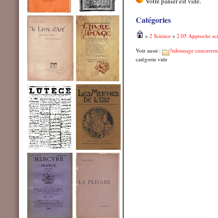
Catégories
>
2 Science
>
2.05 Approche sci
Voir aussi :
?talonnage concurrent
catégorie vide