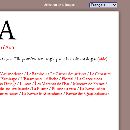
Sélection de la langue
A
 d'Art
 1940. Elle peut être interrogée par le biais du catalogue (
aide
)
'Art moderne
/
Le Bambou
/
Le Carnet des artistes
/
Le Centaure
'Ermitage
/
L'Estampe et l'Affiche
/
Floréal
/
La Gazette des
et l'image
/
Lutèce
/
Les Marches de l'Est
/
Mercure de France
/
de, nouvelle série
/
La Plume
/
Plume au vent
/
La Révolution
mes russes
/
La Revue indépendante
/
Revue des Quat'Saisons
/