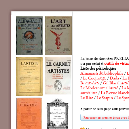
La base de données PRELIA rec
ou par celui d'
outils de visu
Liste des périodiques
Almanach du bibliophile
/
L
/
Le Coq rouge
/
Dada
/
La 
Beaux-Arts
/
Gil Blas illustré
Le Moderniste illustré
/
La M
surréaliste
/
La Revue blanc
Le Rire
/
Le Scapin
/
Le Spec
A partir de cette page vous pouvez
Retourner au premier écran avec le