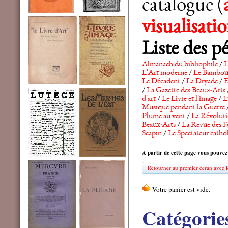
catalogue (
visualisat
Liste des p
Almanach du bibliophile
/
L
L'Art moderne
/
Le Bambo
Le Décadent
/
La Dryade
/
E
/
La Gazette des Beaux-Arts
d'art
/
Le Livre et l'image
/
L
Musique pendant la Guerre
Plume au vent
/
La Révolutio
Beaux-Arts
/
La Revue des F
Scapin
/
Le Spectateur catho
A partir de cette page vous pouvez
Retourner au premier écran avec le
Catégorie