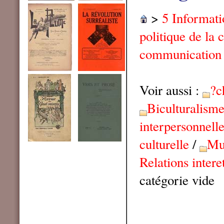
>
5 Informat
politique de la
communication
Voir aussi :
?c
Biculturalism
interpersonnell
culturelle
/
Mul
Relations intere
catégorie vide