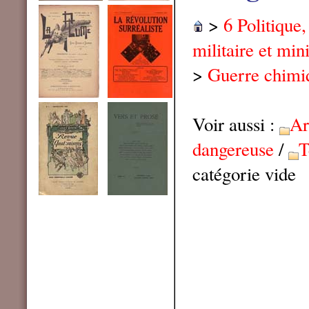
>
6 Politique
militaire et min
>
Guerre chimi
Voir aussi :
A
dangereuse
/
T
catégorie vide