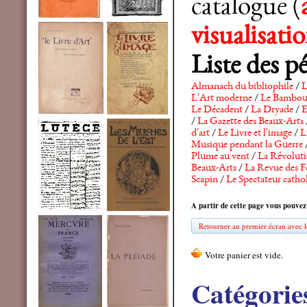
catalogue (
visualisat
Liste des p
Almanach du bibliophile
/
L
L'Art moderne
/
Le Bambo
Le Décadent
/
La Dryade
/
E
/
La Gazette des Beaux-Arts
d'art
/
Le Livre et l'image
/
L
Musique pendant la Guerre
Plume au vent
/
La Révolutio
Beaux-Arts
/
La Revue des F
Scapin
/
Le Spectateur catho
A partir de cette page vous pouvez
Retourner au premier écran avec le
Catégorie