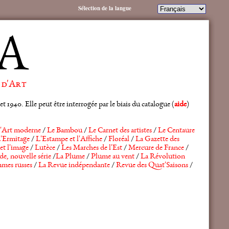
Sélection de la langue
A
 d'Art
 1940. Elle peut être interrogée par le biais du catalogue (
aide
)
'Art moderne
/
Le Bambou
/
Le Carnet des artistes
/
Le Centaure
'Ermitage
/
L'Estampe et l'Affiche
/
Floréal
/
La Gazette des
et l'image
/
Lutèce
/
Les Marches de l'Est
/
Mercure de France
/
de, nouvelle série
/
La Plume
/
Plume au vent
/
La Révolution
mes russes
/
La Revue indépendante
/
Revue des Quat'Saisons
/