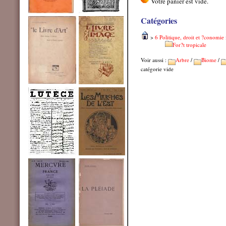
Catégories
>
6 Politique, droit et ?conomie
For?t tropicale
Voir aussi :
Arbre
/
Biome
/
catégorie vide