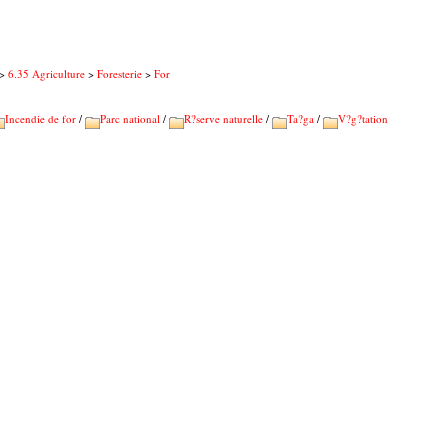
>
6.35 Agriculture
>
Foresterie
>
For
Incendie de for
/
Parc national
/
R?serve naturelle
/
Ta?ga
/
V?g?tation