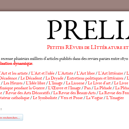
PRELI
Petites REvues de LIttérature et
ense plusieurs milliers d'articles publiés dans des revues parues entre 1870 et
alisation dynamique
.
'Art et les artiste
/
L'Art et l'idée
/
L'Artiste
/
L'Art libre
/
L'Art littéraire
/
L
Décadence
/
Le Décadent
/
La Dryade
/
Entretiens politiques et littéraires
/
L
/
Les Heures
/
L'Idée libre
/
L'Image
/
La Licorne
/
Le Livre d'art
/
Le Livre 
usique pendant la Guerre
/
L'Œuvre et l'Image
/
Pan
/
La Pléiade
/
La Pléia
he
/
Revue des Arts Décoratifs
/
La Revue des Beaux-Arts
/
La Revue des Fem
tateur catholique
/
Le Symboliste
/
Vers et Prose
/
La Vogue
/
L'Ymagier
 :
s recherches...