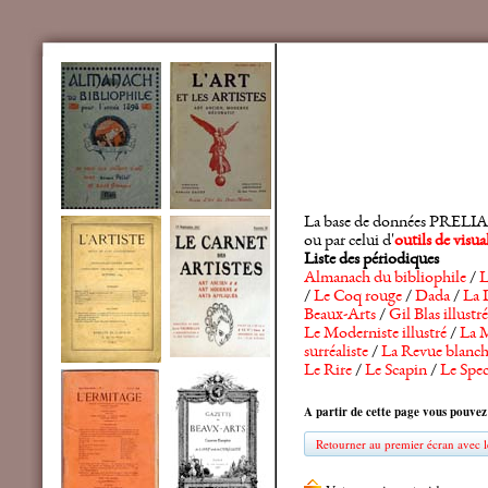
La base de données PRELIA rec
ou par celui d'
outils de visu
Liste des périodiques
Almanach du bibliophile
/
L
/
Le Coq rouge
/
Dada
/
La 
Beaux-Arts
/
Gil Blas illustré
Le Moderniste illustré
/
La M
surréaliste
/
La Revue blanc
Le Rire
/
Le Scapin
/
Le Spec
A partir de cette page vous pouvez
Retourner au premier écran avec le