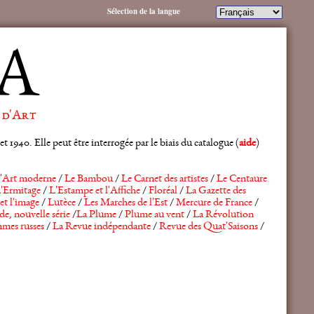
Sélection de la langue
A
 d'Art
 1940. Elle peut être interrogée par le biais du catalogue (
aide
)
'Art moderne
/
Le Bambou
/
Le Carnet des artistes
/
Le Centaure
'Ermitage
/
L'Estampe et l'Affiche
/
Floréal
/
La Gazette des
et l'image
/
Lutèce
/
Les Marches de l'Est
/
Mercure de France
/
de, nouvelle série
/
La Plume
/
Plume au vent
/
La Révolution
mes russes
/
La Revue indépendante
/
Revue des Quat'Saisons
/