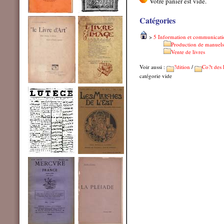
Catégories
>
5 Information et communicati
Production de manuels 
Vente de livres
Voir aussi :
?dition
/
Co?t des 
catégorie vide