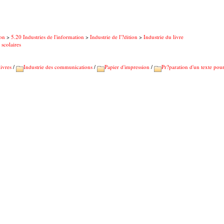
on
>
5.20 Industries de l'information
>
Industrie de l'?dition
>
Industrie du livre
scolaires
livres
/
Industrie des communications
/
Papier d'impression
/
Pr?paration d'un texte pou