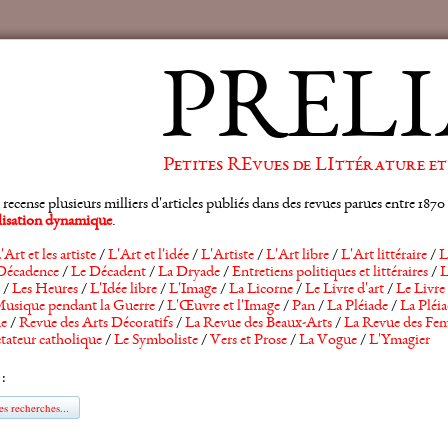
PRELI
Petites REvues de LIttérature et
ense plusieurs milliers d'articles publiés dans des revues parues entre 1870 et
alisation dynamique
.
'Art et les artiste
/
L'Art et l'idée
/
L'Artiste
/
L'Art libre
/
L'Art littéraire
/
L
Décadence
/
Le Décadent
/
La Dryade
/
Entretiens politiques et littéraires
/
L
/
Les Heures
/
L'Idée libre
/
L'Image
/
La Licorne
/
Le Livre d'art
/
Le Livre 
usique pendant la Guerre
/
L'Œuvre et l'Image
/
Pan
/
La Pléiade
/
La Pléia
he
/
Revue des Arts Décoratifs
/
La Revue des Beaux-Arts
/
La Revue des Fem
tateur catholique
/
Le Symboliste
/
Vers et Prose
/
La Vogue
/
L'Ymagier
 :
s recherches...