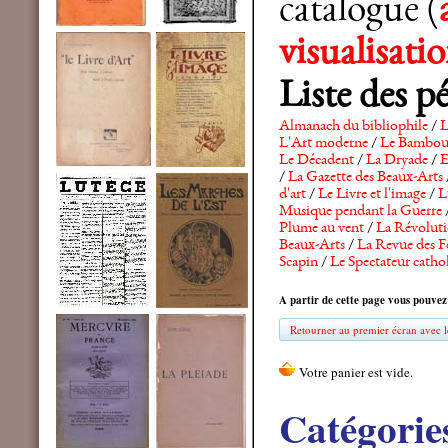
catalogue (
visualisat
Liste des p
Almanach du bibliophile
/
L
L'Art moderne
/
Le Bambo
Le Décadent
/
La Dryade
/
E
/
La Gazette des Beaux-Arts
d'art
/
Le Livre et l'image
/
L
Musique pendant la Guerre
Plume au vent
/
La Révolutio
Beaux-Arts
/
La Revue des F
Scapin
/
Le Spectateur catho
A partir de cette page vous pouvez
Retourner au premier écran avec le
Catégorie