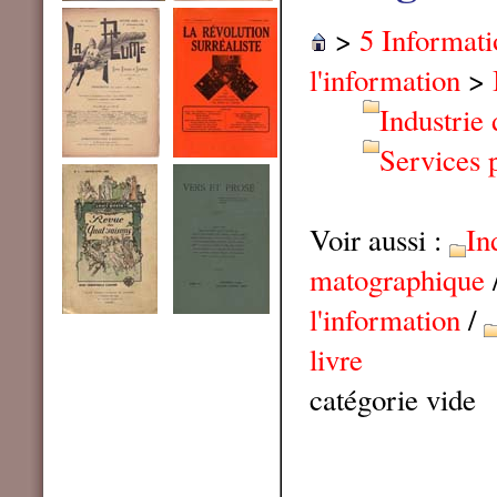
>
5 Informat
l'information
>
Industrie
Services 
Voir aussi :
In
matographique
l'information
/
livre
catégorie vide