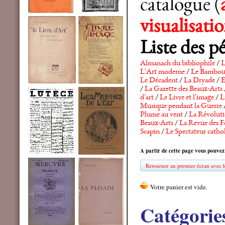
catalogue (
visualisat
Liste des p
Almanach du bibliophile
/
L
L'Art moderne
/
Le Bambo
Le Décadent
/
La Dryade
/
E
/
La Gazette des Beaux-Arts
d'art
/
Le Livre et l'image
/
L
Musique pendant la Guerre
Plume au vent
/
La Révolutio
Beaux-Arts
/
La Revue des F
Scapin
/
Le Spectateur catho
A partir de cette page vous pouvez
Retourner au premier écran avec le
Catégorie