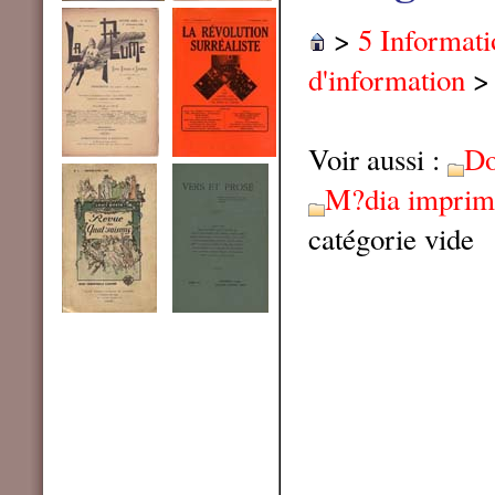
>
5 Informat
d'information
Voir aussi :
Do
M?dia imprim
catégorie vide