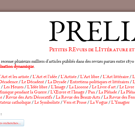
PRELI
Petites REvues de LIttérature et
ense plusieurs milliers d'articles publiés dans des revues parues entre 1870 et
alisation dynamique
.
'Art et les artiste
/
L'Art et l'idée
/
L'Artiste
/
L'Art libre
/
L'Art littéraire
/
L
Décadence
/
Le Décadent
/
La Dryade
/
Entretiens politiques et littéraires
/
L
/
Les Heures
/
L'Idée libre
/
L'Image
/
La Licorne
/
Le Livre d'art
/
Le Livre 
usique pendant la Guerre
/
L'Œuvre et l'Image
/
Pan
/
La Pléiade
/
La Pléia
he
/
Revue des Arts Décoratifs
/
La Revue des Beaux-Arts
/
La Revue des Fem
tateur catholique
/
Le Symboliste
/
Vers et Prose
/
La Vogue
/
L'Ymagier
 :
s recherches...