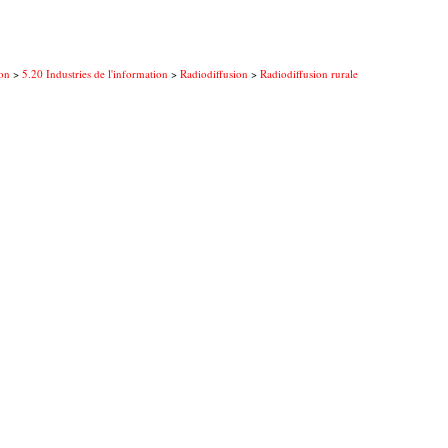
on
>
5.20 Industries de l'information
>
Radiodiffusion
>
Radiodiffusion rurale