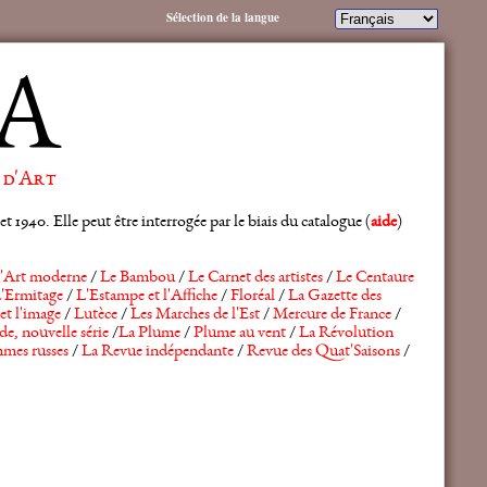
Sélection de la langue
A
 d'Art
 1940. Elle peut être interrogée par le biais du catalogue (
aide
)
'Art moderne
/
Le Bambou
/
Le Carnet des artistes
/
Le Centaure
'Ermitage
/
L'Estampe et l'Affiche
/
Floréal
/
La Gazette des
et l'image
/
Lutèce
/
Les Marches de l'Est
/
Mercure de France
/
de, nouvelle série
/
La Plume
/
Plume au vent
/
La Révolution
mes russes
/
La Revue indépendante
/
Revue des Quat'Saisons
/