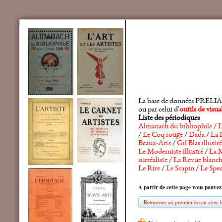
La base de données PRELIA rec
ou par celui d'
outils de visu
Liste des périodiques
Almanach du bibliophile
/
L
/
Le Coq rouge
/
Dada
/
La 
Beaux-Arts
/
Gil Blas illustré
Le Moderniste illustré
/
La M
surréaliste
/
La Revue blanc
Le Rire
/
Le Scapin
/
Le Spec
A partir de cette page vous pouvez
Retourner au premier écran avec le