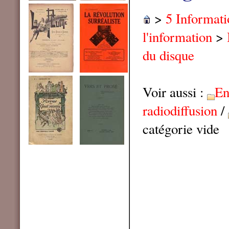
>
5 Informat
l'information
>
du disque
Voir aussi :
En
radiodiffusion
/
catégorie vide