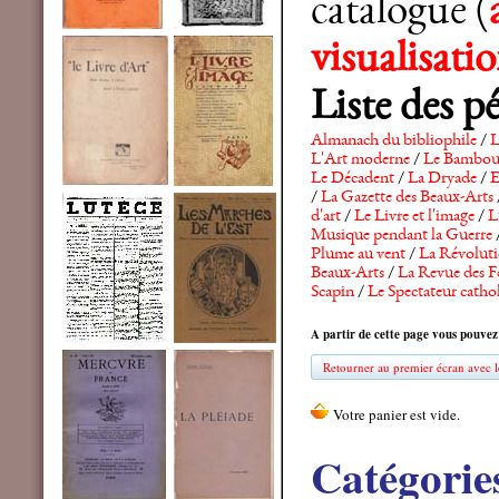
catalogue (
visualisat
Liste des p
Almanach du bibliophile
/
L
L'Art moderne
/
Le Bambo
Le Décadent
/
La Dryade
/
E
/
La Gazette des Beaux-Arts
d'art
/
Le Livre et l'image
/
L
Musique pendant la Guerre
Plume au vent
/
La Révolutio
Beaux-Arts
/
La Revue des F
Scapin
/
Le Spectateur catho
A partir de cette page vous pouvez
Retourner au premier écran avec le
Catégorie