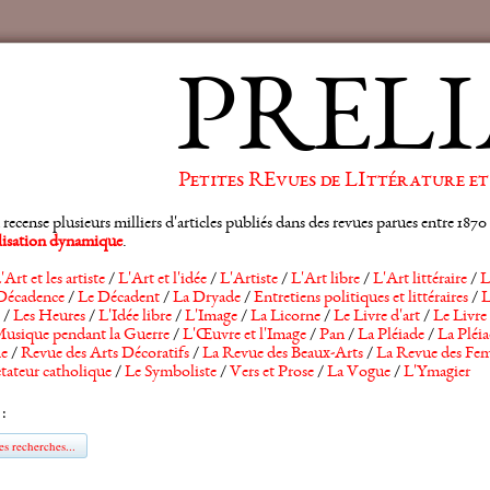
PRELI
Petites REvues de LIttérature et
ense plusieurs milliers d'articles publiés dans des revues parues entre 1870 et
alisation dynamique
.
'Art et les artiste
/
L'Art et l'idée
/
L'Artiste
/
L'Art libre
/
L'Art littéraire
/
L
Décadence
/
Le Décadent
/
La Dryade
/
Entretiens politiques et littéraires
/
L
/
Les Heures
/
L'Idée libre
/
L'Image
/
La Licorne
/
Le Livre d'art
/
Le Livre 
usique pendant la Guerre
/
L'Œuvre et l'Image
/
Pan
/
La Pléiade
/
La Pléia
he
/
Revue des Arts Décoratifs
/
La Revue des Beaux-Arts
/
La Revue des Fem
tateur catholique
/
Le Symboliste
/
Vers et Prose
/
La Vogue
/
L'Ymagier
 :
s recherches...