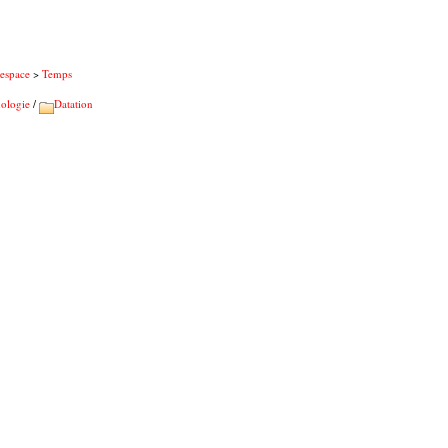
'espace
>
Temps
ologie
/
Datation