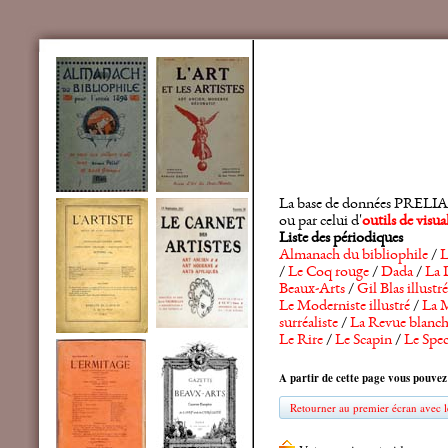
La base de données PRELIA rec
ou par celui d'
outils de visu
Liste des périodiques
Almanach du bibliophile
/
L
/
Le Coq rouge
/
Dada
/
La 
Beaux-Arts
/
Gil Blas illustré
Le Moderniste illustré
/
La M
surréaliste
/
La Revue blanc
Le Rire
/
Le Scapin
/
Le Spec
A partir de cette page vous pouvez
Retourner au premier écran avec le