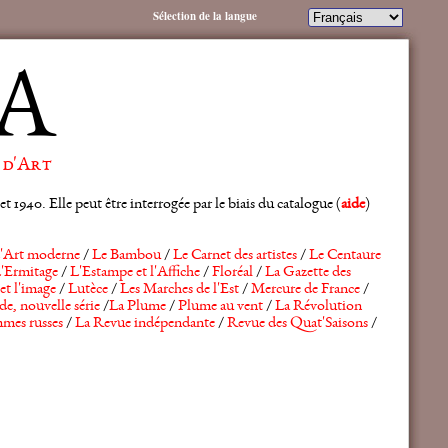
Sélection de la langue
A
 d'Art
 1940. Elle peut être interrogée par le biais du catalogue (
aide
)
'Art moderne
/
Le Bambou
/
Le Carnet des artistes
/
Le Centaure
'Ermitage
/
L'Estampe et l'Affiche
/
Floréal
/
La Gazette des
et l'image
/
Lutèce
/
Les Marches de l'Est
/
Mercure de France
/
de, nouvelle série
/
La Plume
/
Plume au vent
/
La Révolution
mes russes
/
La Revue indépendante
/
Revue des Quat'Saisons
/