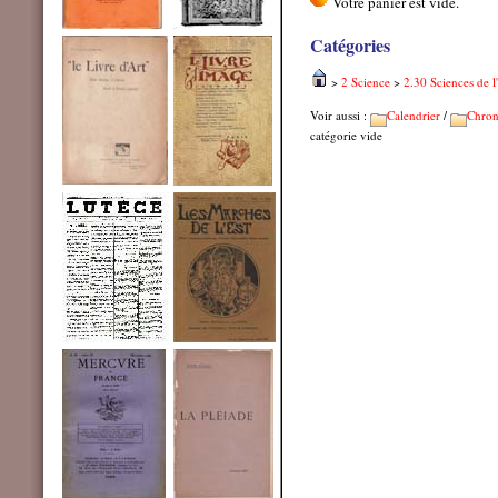
Catégories
>
2 Science
>
2.30 Sciences de l
Voir aussi :
Calendrier
/
Chron
catégorie vide