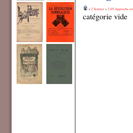
>
2 Science
>
2.05 Approche sci
catégorie vide