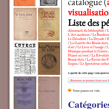
catalogue (
visualisat
Liste des p
Almanach du bibliophile
/
L
L'Art moderne
/
Le Bambo
Le Décadent
/
La Dryade
/
E
/
La Gazette des Beaux-Arts
d'art
/
Le Livre et l'image
/
L
Musique pendant la Guerre
Plume au vent
/
La Révolutio
Beaux-Arts
/
La Revue des F
Scapin
/
Le Spectateur catho
A partir de cette page vous pouvez
Retourner au premier écran avec le
Catégorie