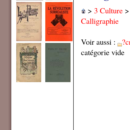
>
3 Culture
Calligraphie
Voir aussi :
?c
catégorie vide