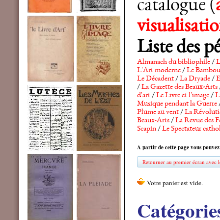
catalogue (
visualisat
Liste des p
Almanach du bibliophile
/
L
L'Art moderne
/
Le Bambo
Le Décadent
/
La Dryade
/
E
/
La Gazette des Beaux-Arts
d'art
/
Le Livre et l'image
/
L
Musique pendant la Guerre
Plume au vent
/
La Révolutio
Beaux-Arts
/
La Revue des F
Scapin
/
Le Spectateur catho
A partir de cette page vous pouvez
Retourner au premier écran avec le
Catégorie