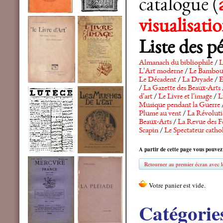
catalogue (
visualisat
Liste des p
Almanach du bibliophile
/
L
L'Art moderne
/
Le Bambo
Le Décadent
/
La Dryade
/
E
/
La Gazette des Beaux-Arts
d'art
/
Le Livre et l'image
/
L
Musique pendant la Guerre
Plume au vent
/
La Révolutio
Beaux-Arts
/
La Revue des F
Scapin
/
Le Spectateur catho
A partir de cette page vous pouvez
Retourner au premier écran avec le
Catégorie