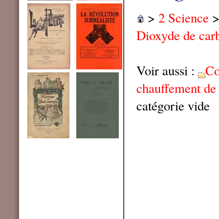
>
2 Science
Dioxyde de car
Voir aussi :
Co
chauffement de 
catégorie vide