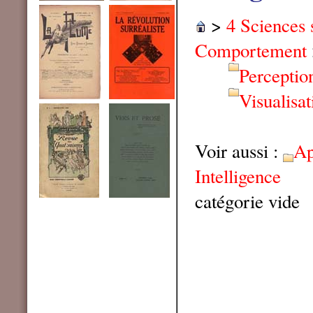
>
4 Sciences 
Comportement
Perceptio
Visualisat
Voir aussi :
Ap
Intelligence
catégorie vide