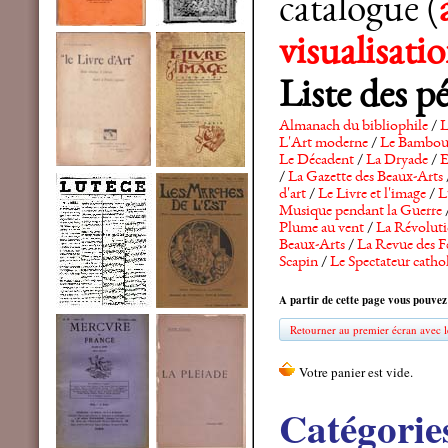
catalogue (
visualisat
Liste des p
Almanach du bibliophile
/
L
L'Art moderne
/
Le Bambo
Le Décadent
/
La Dryade
/
E
/
La Gazette des Beaux-Arts
d'art
/
Le Livre et l'image
/
L
Musique pendant la Guerre
Plume au vent
/
La Révolutio
Beaux-Arts
/
La Revue des F
Scapin
/
Le Spectateur catho
A partir de cette page vous pouvez
Retourner au premier écran avec le
Catégorie